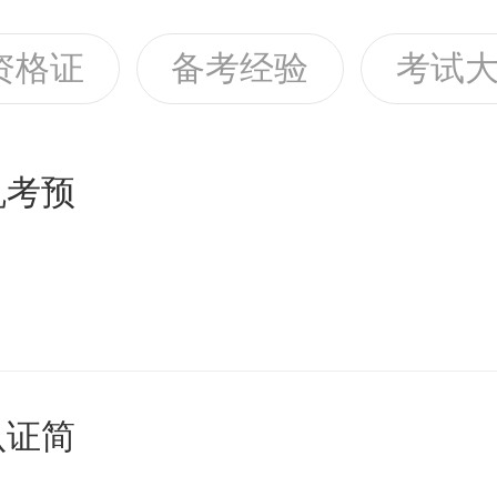
资格证
备考经验
考试
机考预
认证简