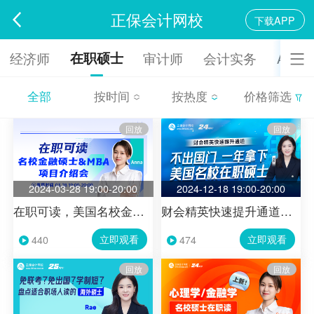
正保会计网校
下载APP
在职硕士
经济师
审计师
会计实务
ACCA
全部
按时间
按热度
价格筛选
全部
按时间
按热度
价格筛选
回放
回放
2024-03-28 19:00-20:00
2024-12-18 19:00-20:00
在职可读，美国名校金融硕士&MBA项目介绍会
财会精英快速提升通道：一年拿下美国名校在职硕士
立即观看
立即观看
440
474
回放
回放