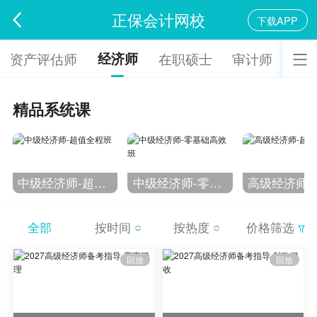
正保会计网校
下载APP
经济师
资产评估师
在职硕士
审计师
会
精品系统课
中级经济师-超值全程班
中级经济师-零基础高效班
全部
按时间
按热度
价格筛选
回放
回放