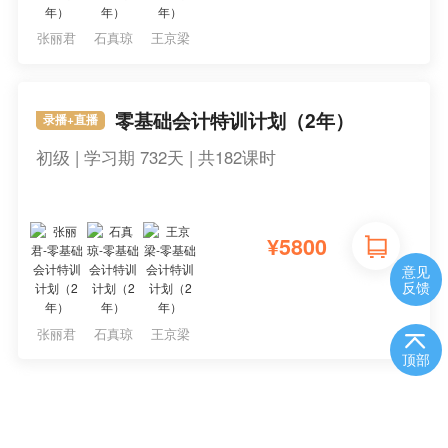
张丽君
石真琼
王京梁
零基础会计特训计划（2年）
录播+直播
初级 | 学习期 732天 | 共182课时
¥
5800
意见
反馈
张丽君
石真琼
王京梁
顶部