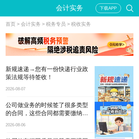
会计实务
下载APP
首页
>
会计实务
>
税务专员
>
税收实务
新规速递→您有一份快递行业政
策法规等待签收！
2026-08-07
公司做业务的时候签了很多类型
的合同，这些合同都需要缴纳印
花税吗？
2026-08-06