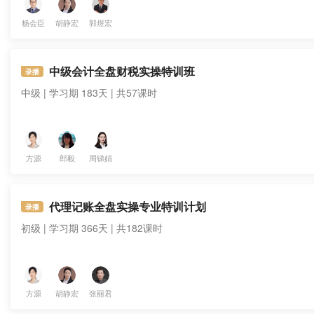
杨会臣
胡静宏
郭煜宏
中级会计全盘财税实操特训班
录播
中级 | 学习期 183天 | 共57课时
方源
郎毅
周锑娟
代理记账全盘实操专业特训计划
录播
初级 | 学习期 366天 | 共182课时
方源
胡静宏
张丽君