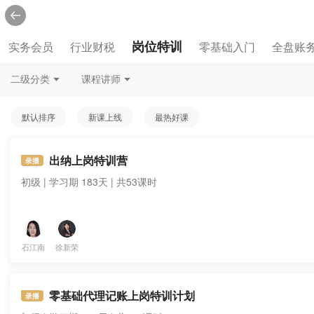
岗位特训
实务会员
行业财税
零基础入门
全盘账
二级分类
课程讲师
默认排序
新课上线
最热好课
出纳上岗特训营
录播
初级 | 学习期 183天 | 共53课时
石江南
徐新荣
零基础代理记账上岗特训计划
录播