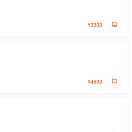
¥
3900
¥
4500