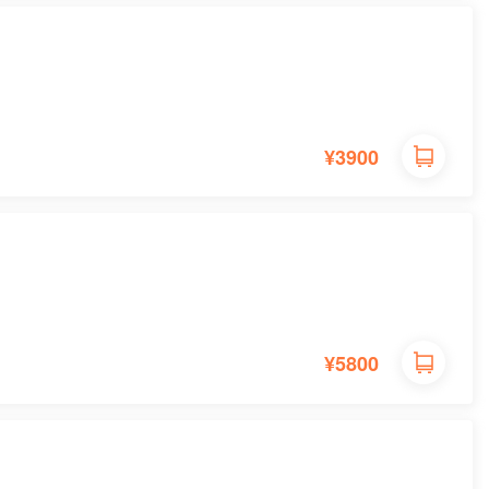
¥3900
¥5800