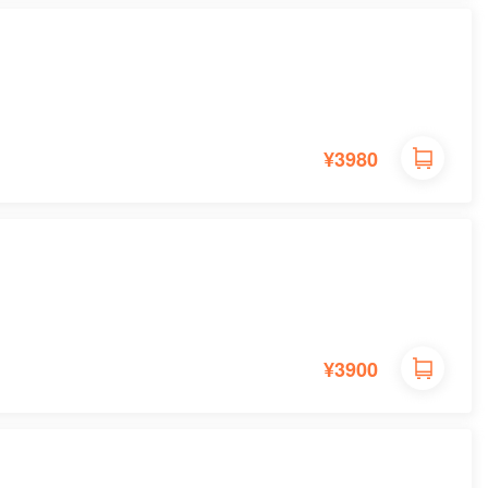
¥
3980
¥
3900