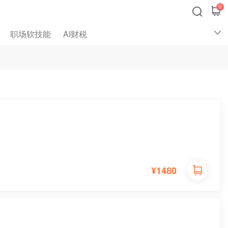
0
职场软技能
AI财税
¥
1480