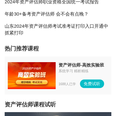
2024年资产评估师职业资格全国统一考试报告
年要求，具体详情：
年龄30+备考资产评估师 会不会有点晚？
1.具有完全民事行为能力；具有高等院校专科以上（含专
科)学历。
山东2024年资产评估师考试准考证打印入口开通中
抓紧打印
2.暂未取得学历（学位）的大学生可报名参加考试。
✔
根据中评协微信公众号答复可知：
热门推荐课程
非应届在校大学生、非全日制大学在读也是可以报名资产
资产评估师-高效实验班
评估师考试的。
系统学习 精析精练
对尚未取得学历证书的考试合格人员，暂不予发放证书，
免费试听
1688人已学
由省评协负责保管，待取得学历证书后联系省评协考培部
领取。
资产评估师课程试听
欢迎加入资产评估师
报考/备考交流群