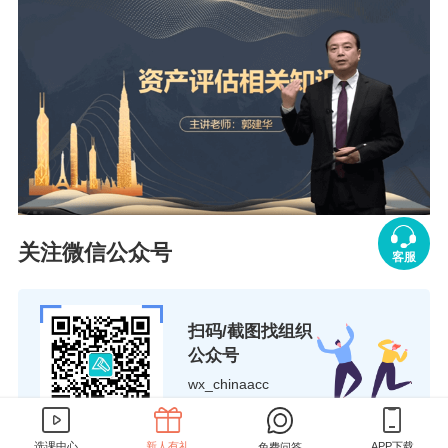
关注微信公众号
客服
备战资产评估师不知道如何学？可选择正保会计网校辅导
课程，由郭建华、达江等老师讲授，不断给自己镀金，才
是硬道理！
点击去了解高效实验班课程>>
扫码/截图找组织
公众号
说明：因考试政策、内容不断变化与调整，正保会计网校
wx_chinaacc
提供的以上信息仅供参考，如有异议请考生以官方部门公
布的内容为准！
选课中心
新人有礼
APP下载
免费问答