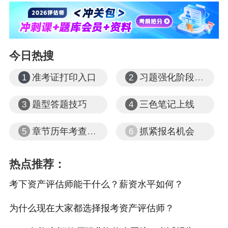
今日热搜
资产评估师报名时间：
准考证打印入口
习题强化阶段课程
2026年
资产评估师考试报名
时间暂未公布，可先参考2025
1
2
年内容，以下为具体详情：
题型答题技巧
三色笔记上线
3
4
2025年3月24日9:00至5月9日24:00，共计47天。报名人员应
章节历年考查题型
抓紧报名机会
5
6
于截止时间前完成报名程序。
2025年7月14日9:00至7月23日24:00为补报名时间，共计10
热点推荐：
天。
考下资产评估师能干什么？薪资水平如何？
资产评估师报名条件
：
为什么现在大家都选择报考资产评估师？
2026年
资产评估师考试报名条件
暂未公布，可先参考2025