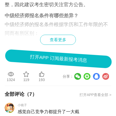
整，因此建议考生密切关注官方公告。
中级
经济师报名条件
有哪些差异？
中级经济师的报名条件根据学历和工作年限的不
同而有所区别：
查看更多
1. 高中学历需取得初级经济师资格后工作满10
年；
打开APP 订阅最新报考消息
2. 大专学历需工作满6年；
3. 本科学历需工作满4年；
分享：
4. 研究生学历需工作满2年；
1324
119
193
5. 硕士学位需工作满1年；
全部评论（
7
）
6. 博士学位无需工作年限。上述条件中，学历要
打开APP查看全部 >
求为国家承认的正规学历，工作年限截止时间为
小镜子
感觉自己竞争力都提升了一大截
考试年度当年年底。