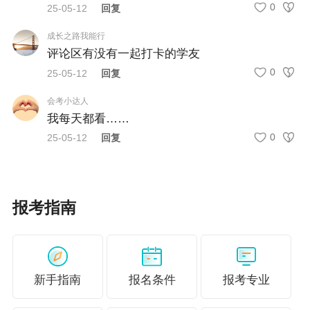
0
25-05-12
回复
中级经济师考试报名流程是怎样的？
成长之路我能行
中级经济师考试报名流程相对简单，考生需按照
评论区有没有一起打卡的学友
以下步骤操作：
0
25-05-12
回复
1. 登录中国人事考试网，填写个人信息；
会考小达人
2. 上传相关学历证明及工作年限证明；
我每天都看……
3. 确认报名信息无误后提交；
0
25-05-12
回复
4. 完成缴费即视为报名成功。考试时间为11月中
旬，考生需提前做好复习准备。
报考指南
常见问题
中级经济师报名条件
是否全国统一？
中级经济师的报名条件基本全国统一，但各地可
新手指南
报名条件
报考专业
能会有细微差异，具体以当地人事考试网通知为
准。