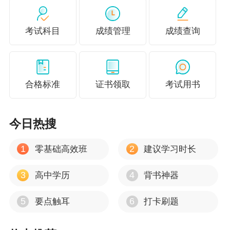
中级经济师考试是否需要现场审核？
考试科目
成绩管理
成绩查询
目前多数地区已实行网上审核，但部分地区仍需
现场审核，建议考生提前了解当地政策。
中级经济师考试是否可以跨级报考？
合格标准
证书领取
考试用书
中级经济师考试不允许跨级报考，考生需先取得
初级经济师资格后方可报考中级。
今日热搜
说明：因考试政策、内容不断变化与调整，正保
1
2
零基础高效班
建议学习时长
会计网校提供的以上信息仅供参考，如有异议，
请考生以官方部门公布的内容为准！
3
4
高中学历
背书神器
5
6
要点触耳
打卡刷题