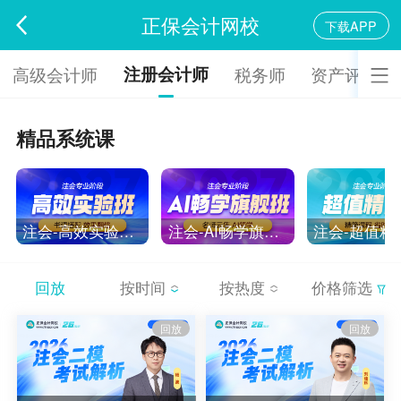
正保会计网校
下载APP
注册会计师
高级会计师
税务师
资产评估师
精品系统课
注会-高效实验班-2027
注会-AI畅学旗舰班-2027
回放
按时间
按热度
价格筛选
回放
回放