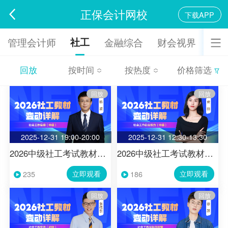
正保会计网校
下载APP
社工
管理会计师
金融综合
财会视界
回放
按时间
按热度
价格筛选
回放
按时间
按热度
价格筛选
回放
回放
2025-12-31 19:00-20:00
2025-12-31 12:30-13:30
2026中级社工考试教材变动解析-社会工作实务
2026中级社工考试教材变动解析-社会工作综合能力
立即观看
立即观看
235
186
回放
回放