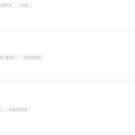
信网可查
学制短
资力量强大
学校优质资源
习
学校优质资源