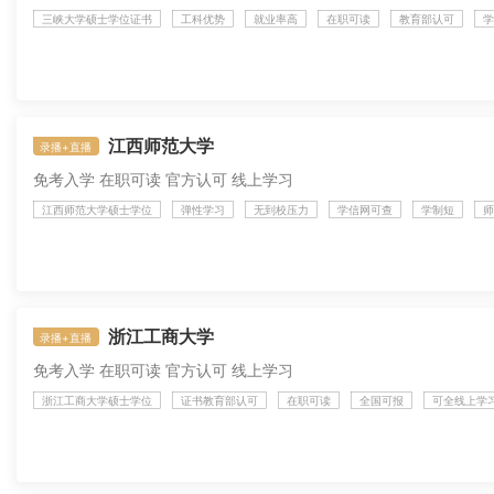
三峡大学硕士学位证书
工科优势
就业率高
在职可读
教育部认可
学
江西师范大学
录播+直播
免考入学 在职可读 官方认可 线上学习
江西师范大学硕士学位
弹性学习
无到校压力
学信网可查
学制短
师
浙江工商大学
录播+直播
免考入学 在职可读 官方认可 线上学习
浙江工商大学硕士学位
证书教育部认可
在职可读
全国可报
可全线上学