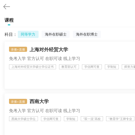
课程
科目：
同等学力
海外在职硕士
海外在职博士
上海对外经贸大学
录播+直播
免考入学 官方认可 在职可读 线上学习
上海对外经贸大学硕士学位证书
教育部认可
学信网可查
学制短
师资力
西南大学
录播+直播
免考入学 官方认可 在职可读 线上学习
西南大学硕士学位
学信网可查
学制短
“双一流”高校
“教育学”王牌专业