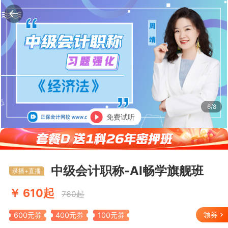
7/8
免费试听
返回
中级会计职称-AI畅学旗舰班
录播+直播
￥ 610起
760起
600元券
400元券
100元券