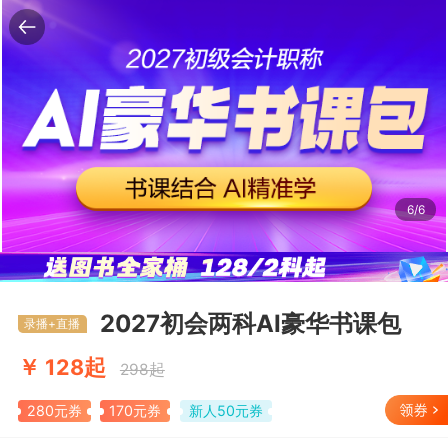
1/6
免费试听
返回
2027初会两科AI豪华书课包
录播+直播
￥ 128起
298起
280元券
170元券
新人50元券