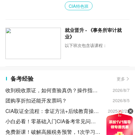
CIA特色班
就业晋升 - 《事务所审计就
业》
以下班次包含该课程：
备考经验
更多
收到税收票证，如何查验真伪？操作指南来了！
2026/8/7
团购享折扣还能开发票吗？
2026/8/5
CIA取证全流程：拿证方法+后续教育操作指南！
2025/12/22
小白必看！零基础入门CIA备考常见问题汇总！
2025/12/22
客服
免费新课！破解高频税务预警，1次学习，7大涉税风险全拆解！
2026/8/3