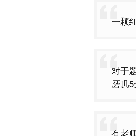
一颗
对于
磨叽
有老