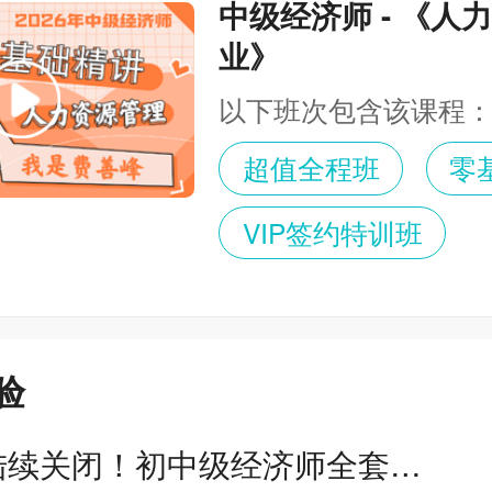
中级经济师 - 《人
业》
以下班次包含该课程
超值全程班
零
VIP签约特训班
验
报名窗口陆续关闭！初中级经济师全套备考干货限时免费领