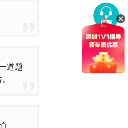
客服
首页
一道题
舍。
怕。