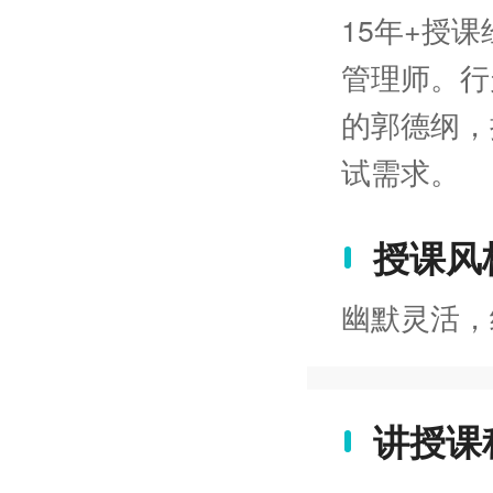
15年+授
管理师。行
的郭德纲，
试需求。
授课风
幽默灵活，
讲授课