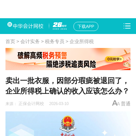
下载APP
首页
>
会计实务
>
税务专员
>
企业所得税
卖出一批衣服，因部分瑕疵被退回了，
企业所得税上确认的收入应该怎么办？
正保会计网校
普通
来源：
2026-03-10