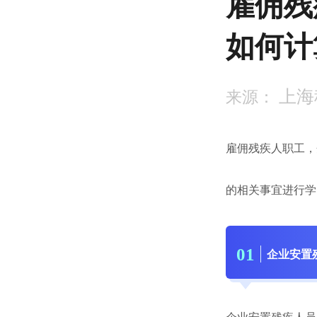
雇佣残
如何计
上海
来源：
雇佣残疾人职工，
的相关事宜进行学
0
1
企业安置