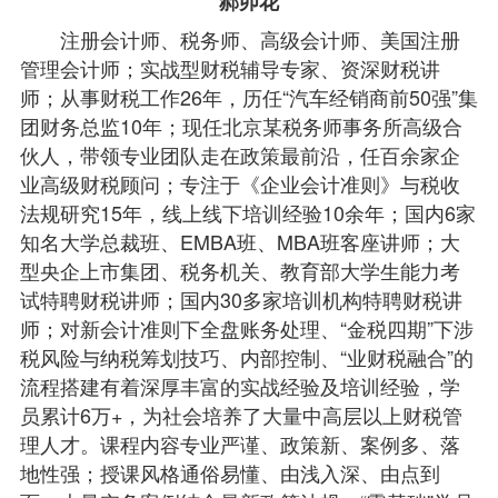
郝卯花
注册会计师、税务师、高级会计师、美国注册
管理会计师；实战型财税辅导专家、资深财税讲
师；从事财税工作26年，历任“汽车经销商前50强”集
团财务总监10年；现任北京某税务师事务所高级合
伙人，带领专业团队走在政策最前沿，任百余家企
业高级财税顾问；专注于《企业会计准则》与税收
法规研究15年，线上线下培训经验10余年；国内6家
知名大学总裁班、EMBA班、MBA班客座讲师；大
型央企上市集团、税务机关、教育部大学生能力考
试特聘财税讲师；国内30多家培训机构特聘财税讲
师；对新会计准则下全盘账务处理、“金税四期”下涉
税风险与纳税筹划技巧、内部控制、“业财税融合”的
流程搭建有着深厚丰富的实战经验及培训经验，学
员累计6万+，为社会培养了大量中高层以上财税管
理人才。课程内容专业严谨、政策新、案例多、落
地性强；授课风格通俗易懂、由浅入深、由点到