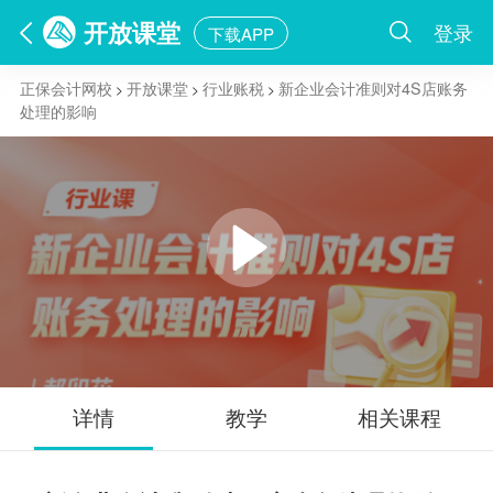
开放课堂
登录
下载APP
正保会计网校
开放课堂
行业账税
新企业会计准则对4S店账务
>
>
>
处理的影响
详情
教学
相关课程