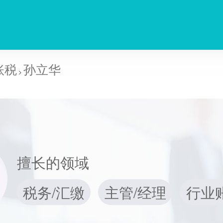
账税
孙立华
>
擅长的领域
税务/汇缴
主管/经理
行业