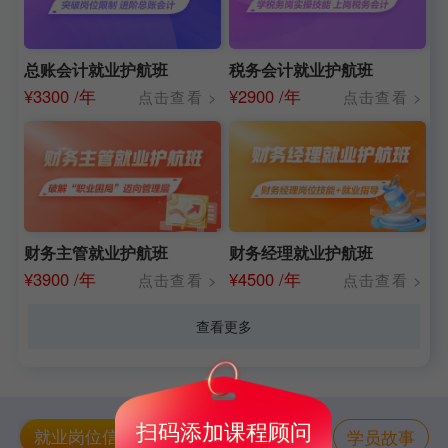
总账会计就业护航班
税务会计就业护航班
¥
3300 /年
¥
2900 /年
点击查看 >
点击查看 >
财务主管就业护航班
财务经理就业护航班
¥
3900 /年
¥
4500 /年
点击查看 >
点击查看 >
查看更多
扫码添加课程顾问
就业岗位信息
实习岗求职信息
学员故事