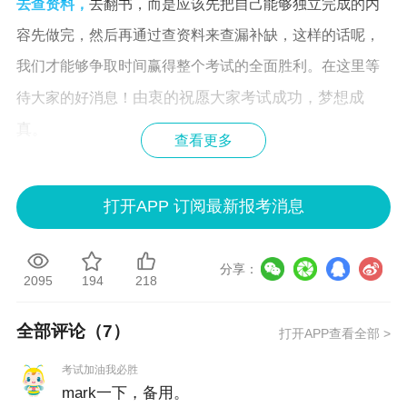
去查资料，
去翻书，而是应该先把自己能够独立完成的内
容先做完，然后再通过查资料来查漏补缺，这样的话呢，
我们才能够争取时间赢得整个考试的全面胜利。在这里等
由衷的祝愿大家考试成功，梦想成
待大家的好消息！
真。
查看更多
更多推荐：
打开APP 订阅最新报考消息
2026年《高级会计实务》考前3页纸爆燃上线！0.1 元拼团
就在此刻！
分享：
2095
194
218
《高级会计实务》无纸化考试打字太慢？这些技巧要掌
握！
全部评论（
7
）
打开APP查看全部 >
考试加油我必胜
mark一下，备用。