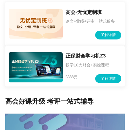
和精准性。”
高会-无忧定制班
论文+业绩+评审一站式服务
答辩技巧：
了解详情
回答前可稍作停顿，理清思路；
每点用1-2句话简明表达；
正保财会学习机Z3
结束时明确说“回答完毕”。
畅学10大财会+实操课程
6388元
了解详情
提示：这种结构既体现专业理论素养，又展现实践经验与
前瞻思维，极易赢得评委好感！
高会好课升级 考评一站式辅导
更多推荐：
高会评审材料撰写技巧：聚焦核心板块，突出不可替代