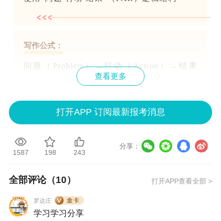
写作公式：
问题（Problem）→行动（Action）→结果
查看更多
（Result）
打开APP 订阅最新报考消息
示例：
分享：
“发现传统成本分摊方式导致产品盈利分析偏
1587
198
243
差（问题）→牵头设计并实施‘作业成本
法’（ABC）核算模型（行动）→产品盈利分
全部评论（
10
）
打开APP查看全部 >
析准确率提升35%，年节约无效成本280万元
罗达庄
（结果）。”
学习学习分享