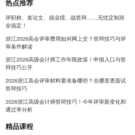
热点推荐
示例问题：
评职称、发论文、搞业绩、战答辩……无忧定制班
“你是如何控制税务风险的？”
全搞定！
浙江2026高会评审费用如何网上交？答辩技巧与评
审条件解读
高分回答：
✅理论依据：
浙江2026高级会计师工作年限政策！申报入口与答
“税务风险管理的核心是‘事前防控’，而非事
辩技巧公开
后补救。”
2026浙江高会评审材料要准备哪些？去哪里查面试
✅实践应用：
答辩技巧
“我牵头建立了税务自查台账，每月组织财务
人员学习最新税收政策，并开展内部专项检
2026浙江高级会计师答辩技巧！今年评审新变化和
查，近三年实现税务零处罚。”
通过率分析
✅未来改进：
“下一步计划引入税务信息化系统，设置风险
精品课程
指标自动预警，进一步提升风险识别的及时性