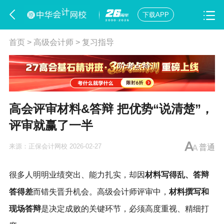
下载APP
首页
>
高级会计师
>
复习指导
高会评审材料&答辩 把优势“说清楚”，
评审就赢了一半
来源：
正保会计网校
2026-02-27
普通
很多人明明业绩突出、能力扎实，却因
材料写得乱、答辩
答得差
而错失晋升机会。高级会计师评审中，
材料撰写和
现场答辩
是决定成败的关键环节，必须高度重视、精细打