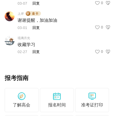
0
03-07
回复
上岸
增强说服力的技巧：
谢谢提醒，加油加油
附上佐证材料：
如成本模型流程图、前后对比
0
03-01
回复
报表截图、系统界面图等；
琉璃月光
关键数据加粗
，突出成果；
收藏学习
0
02-27
回复
提示：
评委时间有限，清晰的逻辑+可视化成果=快速赢得
认可！
报考指南
答辩应对：3步答出“高级感”，展现专业深度
了解高会
报名时间
准考证打印
常见问题