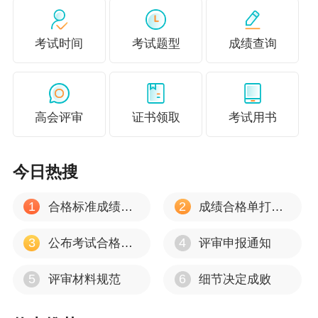
回答零散、缺乏条理；
只讲做了什么，不讲为什么做、未来怎么做。
考试时间
考试题型
成绩查询
正确方法：
高会评审
证书领取
考试用书
采用“理论依据→实践应用→未来改进”三段式
结构
今日热搜
1
2
合格标准成绩有效期
成绩合格单打印流程
答辩公式：
3
4
公布考试合格标准
评审申报通知
理论（Why）→实践（How）→改进（Futur
e）
5
6
评审材料规范
细节决定成败