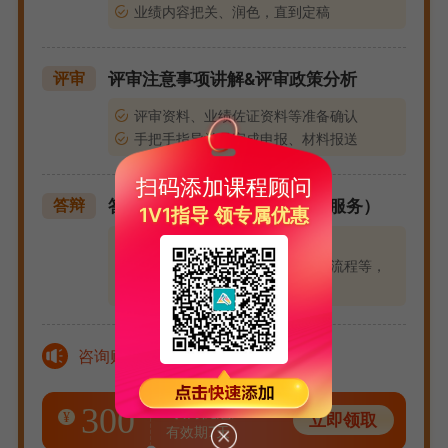
业绩内容把关、润色，直到定稿
评审注意事项讲解&评审政策分析
评审
评审资料、业绩佐证资料等准备确认
手把手指导学员完成申报、材料报送
扫码添加课程顾问
答辩服务（仅答辩班型包含此服务）
答辩
1V1指导 领专属优惠
专业老师模拟答辩指导：
包括自我介绍、政策提醒、答辩流程等，
提前熟悉流程。
咨询购课有惊喜！
300
专属优惠
¥
立即领取
有效期7天