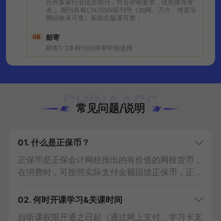
合作多家行业优质期刊，符合评审要求，优先推荐发
表； 期刊具有CN/ISSN双刊号（知网、万方、维普等
网站收录可查）新闻出版署可查；
06
邮寄
邮寄1-2本样刊供评审申报使用
常见问题/说明
01. 什么是正保币？
正保币是正保会计网校推出的有价值的网校货币，
在消费时，可按照实际支付金额回馈正保币，正保
币可抵扣现金。
查看细则>>
02. 何时开课学习&关课时间
自听课权限开通之日起
（通过网上支付、学习卡支