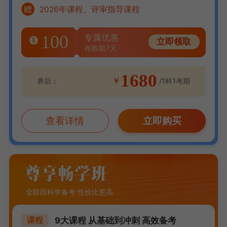
赠
2026年课程、评审指导课程
100
专属优惠
¥
立即领取
有效期7天
1680
￥
券后：
/1科1考期
查看详情
立即购买
全阶段科学备考 性价比更高
9大课程 从基础到冲刺 高效备考
课程