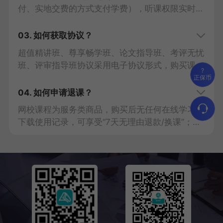
付、实地交费的方式支付学费）
，听课权限实时开
通；学员本人使用同一学员代码可不限时间、次数
重复点播学习，课程内容仅限学员本人使用，严禁
03. 如何获取协议？
与他人共用。
超值精讲班、尊享畅学班、论文指导班、考评无忧
1考期：购课之日起至2027年考试结束后一周关
班、评审指导班协议采用电子协议形式，购买课程
闭。
?
视同为同意协议条款。
1考期课程购课协议>>
2考
正保币
2考期：辅导期内随意学，最后1考期考试结束后一
期课程购课协议>>
论文指导班协议>>
评审指导
04. 如何申请退课？
周关闭，每年需要人脸识别开课，新一年课程可在
班协议>>
考评无忧班协议>>
上一年考试结束后开通。
网校课程为服务类商品，购买后无任何在线学习及
考评无忧班学员需手动开通评审课程及论文、评审
下载使用记录，可享受“7天无理由退款/换课”；如
服务（最晚开通时间为2028年高级经济实务考试
所购图书未使用且不影响二次销售，可申请“7天无
结束后一周），开通后可享受5年的学习期。
理由退款/换货”，自行承担运费寄回。