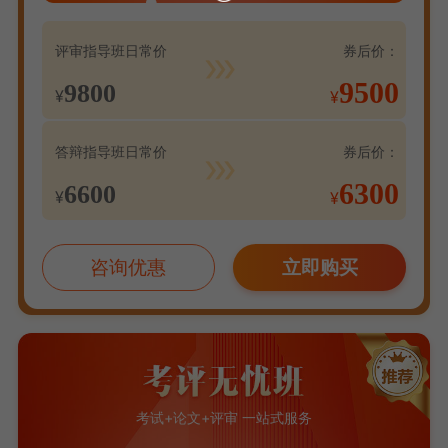
评审指导班日常价
券后价：
9500
9800
¥
¥
答辩指导班日常价
券后价：
6300
6600
¥
¥
咨询优惠
立即购买
考试+论文+评审 一站式服务