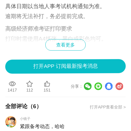
具体日期以当地人事考试机构通知为准。
逾期将无法补打，务必提前完成。
高级经济师准考证打印要求
打印时需使用A4纸张，黑白或彩色均可。
查看更多
建议打印两张以备不时之需。
确认个人信息无误后再进行打印。
打开APP 订阅最新报考消息
常见问题
高级经济师准考证号如何查询？
分享：
1417
112
151
答：通过中国人事考试网登录后，选择“打印准考
证”栏目即可查看。
全部评论（
6
）
打开APP查看全部 >
准考证打印需要什么证件？
小镜子
答：可使用身份证、军官证或护照等有效证件。
紧跟备考动态，哈哈