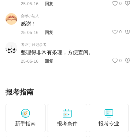
0
25-05-16
回复
错过准考证打印怎么办？
答：逾期无法补打，将影响考试资格，务必按时
会考小达人
感谢！
完成。
0
25-05-16
回复
说明：因考试政策、内容不断变化与调整，正保
考证手账记录者
会计网校提供的以上信息仅供参考，如有异议，
整理得非常有条理，方便查阅。
请考生以官方部门公布的内容为准！
0
25-05-16
回复
报考指南
新手指南
报考条件
报考专业