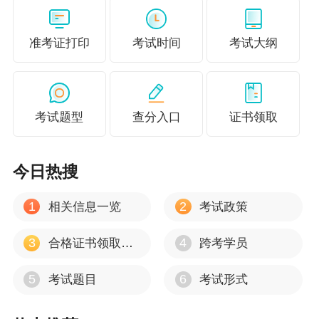
6大课程模块：
零基础入门+梦1基础精讲+550题应试特训
+考前点押+6+6临考抢分+知行合一
准考证打印
考试时间
考试大纲
6类配套习题：
随堂阶段练习+经典例题1400+历年真题55
0，每科各2000+题
考试题型
查分入口
证书领取
5本图书赠送：
应试指南、历年真题及模拟卷、思维导图
伴学服务：
智能答疑、群通知服务、名师答疑直播
今日热搜
超值赠送：
26年基础精讲（贺苗苗、李忠魁/冯雅竹、侯永
1
2
相关信息一览
考试政策
斌）、知行合一（李忠魁、侯永斌）；三色笔记和考前3页
纸（电子版）；30课时实操课（考培课程有效期内开课，
3
4
合格证书领取时间
跨考学员
有效期3个月）
5
6
考试题目
考试形式