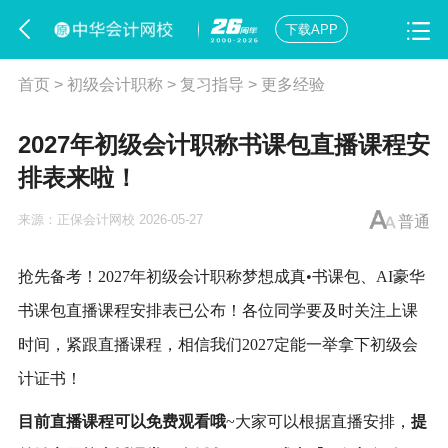
下载APP
首页
>
初级会计职称
>
复习指导
>
更多经验
2027年初级会计职称书课包直播课程安
排表来啦！
来源：
正保会计网校
2026-05-27
普通
抢先备考！2027年
初级会计职称
梦想成真•书课包、AI豪华
书课包直播课程安排表已公布！各位同学要及时关注上课
时间，紧跟直播课程，相信我们2027定能一举拿下
初级会
计证书
！
目前直播课程可以免费观看哦
~大家可以根据直播安排，
提