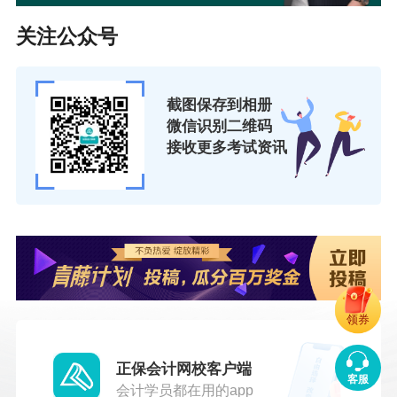
机考系统
关注公众号
高效学习服务：
智能答疑、AI精准学、AI语音提醒、群通
知服务、名师答疑直播等
截图保存到相册
微信识别二维码
超值赠送：
学习资料免费下载、
26年基础精讲（贺苗苗、
接收更多考试资讯
李忠魁、冯雅竹、侯永斌）、知行合一（李忠魁、侯永
斌）、3
0课时实操课（考培课程有效期内开课，有效期3个
月）
领券
正保会计网校客户端
客服
会计学员都在用的app