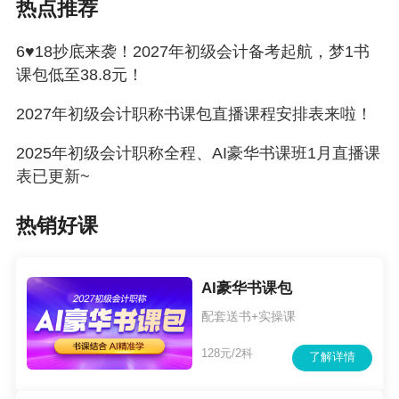
热点推荐
6♥18抄底来袭！2027年初级会计备考起航，梦1书
课包低至38.8元！
2027年初级会计职称书课包直播课程安排表来啦！
2025年初级会计职称全程、AI豪华书课班1月直播课
表已更新~
点击了解详情&优惠购课>>
热销好课
AI豪华书课包
AI豪华书课包
书课结合，AI精准学，优享与尊享随心学
配套送书+实操课
双套核心全课程，多位师资直播+录播无限畅学
128元/2科
了解详情
5大名师：
实力师资+人气老师强强联合