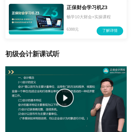
正保财会学习机Z3
8-10本图书：
畅学10大财会+实操课程
优享版：
梦1·应试指南、
梦2·必刷550题、
梦3·临考抢分试
6388元
了解详情
卷6+6、
历年真题、思维导图
尊享版：
官方教材、
梦1·应试指南、
梦2·必刷550题、
梦3·
初级会计新课试听
临考抢分试卷6+6、
历年真题、思维导图
4大备考阶段：
预习阶段（零基础入门）+基础阶段（梦1基
础精讲、教材基础精讲）+强化阶段（550题应试特训、习
题强化、知行合一）+冲刺阶段（冲刺串讲、6+6临考抢
分、考前点押、考前直播）
配套习题服务：
随堂阶段练习、SVIP题库会员、每日一
练、章节练习（新增/高频/变动点）、全真模拟、历年试
题、AI做题、1V1组卷（自助组卷）、模考大赛、PK赛、