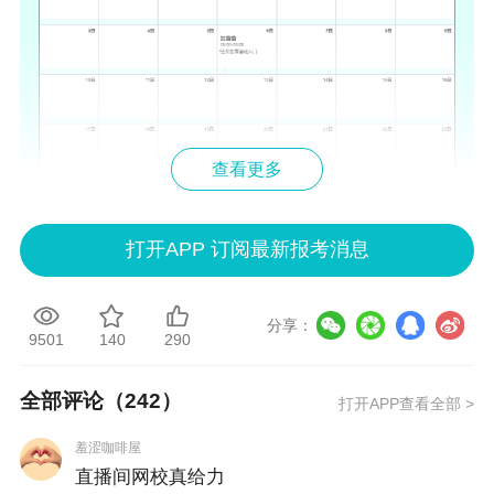
查看更多
打开APP 订阅最新报考消息
分享：
9501
140
290
9月直播安排：
全部评论（
242
）
打开APP查看全部 >
羞涩咖啡屋
直播间网校真给力