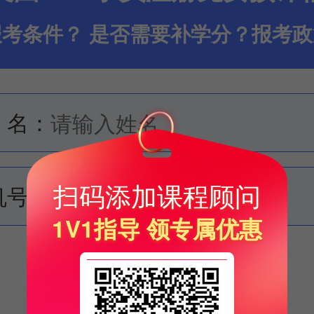
考条件？ 是否需要补学分？报考
 名：
扫码添加课程顾问
机号：
1V1指导 领专属优惠
申请免费评估