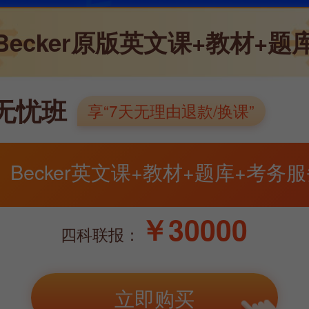
Becker原版英文课+教材+题
无忧班
享“7天无理由退款/换课”
Becker英文课+教材+题库+考务
￥
30000
四科联报：
立即购买